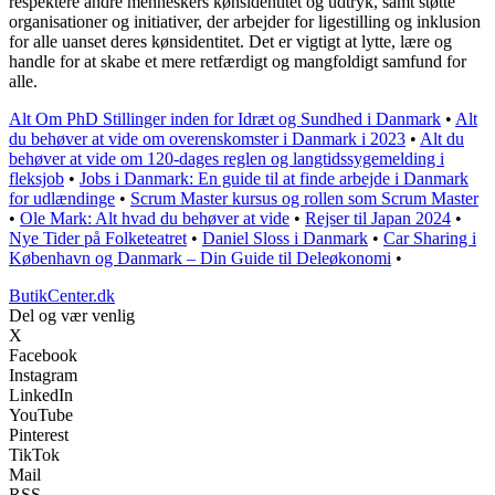
respektere andre menneskers kønsidentitet og udtryk, samt støtte
organisationer og initiativer, der arbejder for ligestilling og inklusion
for alle uanset deres kønsidentitet. Det er vigtigt at lytte, lære og
handle for at skabe et mere retfærdigt og mangfoldigt samfund for
alle.
Alt Om PhD Stillinger inden for Idræt og Sundhed i Danmark
•
Alt
du behøver at vide om overenskomster i Danmark i 2023
•
Alt du
behøver at vide om 120-dages reglen og langtidssygemelding i
fleksjob
•
Jobs i Danmark: En guide til at finde arbejde i Danmark
for udlændinge
•
Scrum Master kursus og rollen som Scrum Master
•
Ole Mark: Alt hvad du behøver at vide
•
Rejser til Japan 2024
•
Nye Tider på Folketeatret
•
Daniel Sloss i Danmark
•
Car Sharing i
København og Danmark – Din Guide til Deleøkonomi
•
ButikCenter.dk
Del og vær venlig
X
Facebook
Instagram
LinkedIn
YouTube
Pinterest
TikTok
Mail
RSS