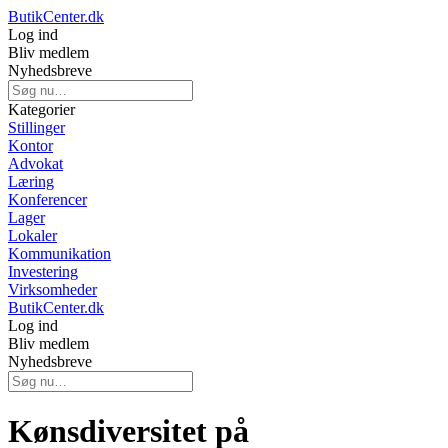
ButikCenter.dk
Log ind
Bliv medlem
Nyhedsbreve
Kategorier
Stillinger
Kontor
Advokat
Læring
Konferencer
Lager
Lokaler
Kommunikation
Investering
Virksomheder
ButikCenter.dk
Log ind
Bliv medlem
Nyhedsbreve
Kønsdiversitet på