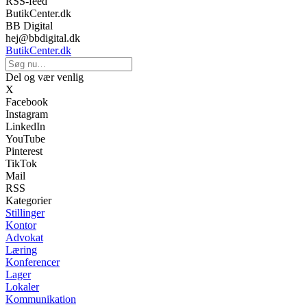
RSS-feed
ButikCenter.dk
BB Digital
hej@bbdigital.dk
ButikCenter.dk
Del og vær venlig
X
Facebook
Instagram
LinkedIn
YouTube
Pinterest
TikTok
Mail
RSS
Kategorier
Stillinger
Kontor
Advokat
Læring
Konferencer
Lager
Lokaler
Kommunikation