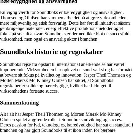
Bæredygtighed og ansvarlighed
En vigtig værdi for Soundboks er bæredygtighed og ansvarlighed.
Thomsen og Olufsen har sammen arbejdet på at gøre virksomheden
mere miljøvenlig og etisk forsvarlig. Dette har ført til initiativer såsom
genbrugelige materialer, energieffektive produktionsmetoder og et
fokus på socialt ansvar. Soundboks er dermed ikke blot en succesfuld
virksomhed, men også en ansvarlig aktør i branchen.
Soundboks historie og regnskaber
Soundboks rejse fra opstart til international anerkendelse har været
imponerende. Virksomheden har oplevet en sund vækst og har formået
at bevare sit fokus på kvalitet og innovation. Jesper Theil Thomsen og
Morten Mærsk Mc-Kinney Olufsen har sikret, at Soundboks
regnskaber er solide og bæredygtige, hvilket har bidraget til
virksomhedens fortsatte succes.
Sammenfatning
Alt i alt har Jesper Theil Thomsen og Morten Mærsk Mc-Kinney
Olufsen spillet afgørende roller i Soundboks udvikling og succes.
Deres passion for lyd, teknologi og bæredygtighed har sat en standard i
branchen og har gjort Soundboks til et ikon inden for bærbare