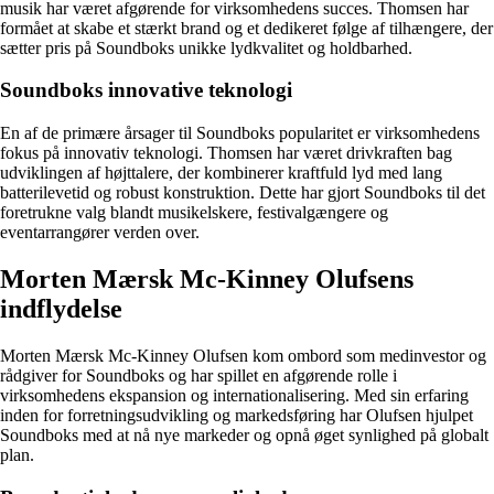
musik har været afgørende for virksomhedens succes. Thomsen har
formået at skabe et stærkt brand og et dedikeret følge af tilhængere, der
sætter pris på Soundboks unikke lydkvalitet og holdbarhed.
Soundboks innovative teknologi
En af de primære årsager til Soundboks popularitet er virksomhedens
fokus på innovativ teknologi. Thomsen har været drivkraften bag
udviklingen af højttalere, der kombinerer kraftfuld lyd med lang
batterilevetid og robust konstruktion. Dette har gjort Soundboks til det
foretrukne valg blandt musikelskere, festivalgængere og
eventarrangører verden over.
Morten Mærsk Mc-Kinney Olufsens
indflydelse
Morten Mærsk Mc-Kinney Olufsen kom ombord som medinvestor og
rådgiver for Soundboks og har spillet en afgørende rolle i
virksomhedens ekspansion og internationalisering. Med sin erfaring
inden for forretningsudvikling og markedsføring har Olufsen hjulpet
Soundboks med at nå nye markeder og opnå øget synlighed på globalt
plan.