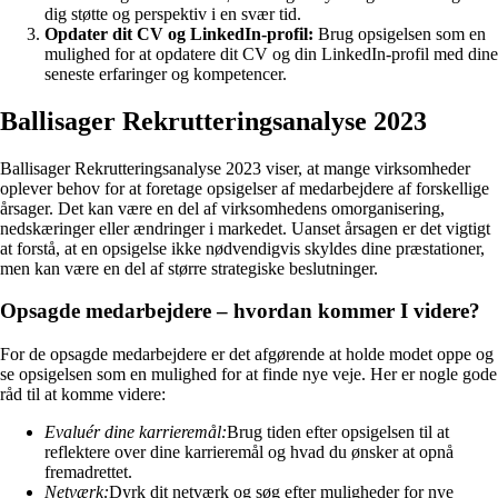
dig støtte og perspektiv i en svær tid.
Opdater dit CV og LinkedIn-profil:
Brug opsigelsen som en
mulighed for at opdatere dit CV og din LinkedIn-profil med dine
seneste erfaringer og kompetencer.
Ballisager Rekrutteringsanalyse 2023
Ballisager Rekrutteringsanalyse 2023 viser, at mange virksomheder
oplever behov for at foretage opsigelser af medarbejdere af forskellige
årsager. Det kan være en del af virksomhedens omorganisering,
nedskæringer eller ændringer i markedet. Uanset årsagen er det vigtigt
at forstå, at en opsigelse ikke nødvendigvis skyldes dine præstationer,
men kan være en del af større strategiske beslutninger.
Opsagde medarbejdere – hvordan kommer I videre?
For de opsagde medarbejdere er det afgørende at holde modet oppe og
se opsigelsen som en mulighed for at finde nye veje. Her er nogle gode
råd til at komme videre:
Evaluér dine karrieremål:
Brug tiden efter opsigelsen til at
reflektere over dine karrieremål og hvad du ønsker at opnå
fremadrettet.
Netværk:
Dyrk dit netværk og søg efter muligheder for nye