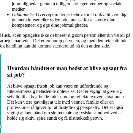
jobmuligheder gennem tidligere kolleger, venner og sociale
medier.
Uddannelse:
Overvej om der er behov for at opkvalificere dig
gennem kurser eller videreuddannelse for at styrke dine
kompetencer og øge dine jobmuligheder.
Husk, at en opsigelse ikke definerer dig som person eller din værdi på
arbejdsmarkedet. Det er en bump på vejen, og med den rette attitude
og handling kan du komme stærkere ud på den anden side.
Hvordan håndterer man bedst at blive opsagt fra
sit job?
At blive opsagt fra sit job kan være en udfordrende og
følelsesmæssig belastende oplevelse. Det er vigtigt at give sig
selv tid til at bearbejde følelserne og reflektere over situationen.
Det kan være gavnligt at tale med venner, familie eller en
professionel rådgiver for at få støtte og perspektiv. Det er også
vigtigt at tage hånd om sin mentale og fysiske sundhed ved at
holde sig aktiv, spise sundt og få tilstrækkelig søvn.