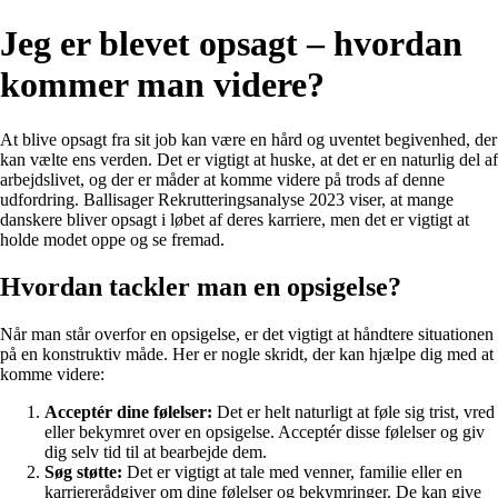
Jeg er blevet opsagt – hvordan
kommer man videre?
At blive opsagt fra sit job kan være en hård og uventet begivenhed, der
kan vælte ens verden. Det er vigtigt at huske, at det er en naturlig del af
arbejdslivet, og der er måder at komme videre på trods af denne
udfordring. Ballisager Rekrutteringsanalyse 2023 viser, at mange
danskere bliver opsagt i løbet af deres karriere, men det er vigtigt at
holde modet oppe og se fremad.
Hvordan tackler man en opsigelse?
Når man står overfor en opsigelse, er det vigtigt at håndtere situationen
på en konstruktiv måde. Her er nogle skridt, der kan hjælpe dig med at
komme videre:
Acceptér dine følelser:
Det er helt naturligt at føle sig trist, vred
eller bekymret over en opsigelse. Acceptér disse følelser og giv
dig selv tid til at bearbejde dem.
Søg støtte:
Det er vigtigt at tale med venner, familie eller en
karriererådgiver om dine følelser og bekymringer. De kan give