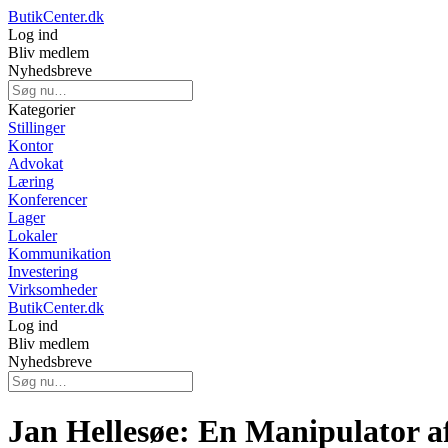
ButikCenter.dk
Log ind
Bliv medlem
Nyhedsbreve
Kategorier
Stillinger
Kontor
Advokat
Læring
Konferencer
Lager
Lokaler
Kommunikation
Investering
Virksomheder
ButikCenter.dk
Log ind
Bliv medlem
Nyhedsbreve
Jan Hellesøe: En Manipulator a