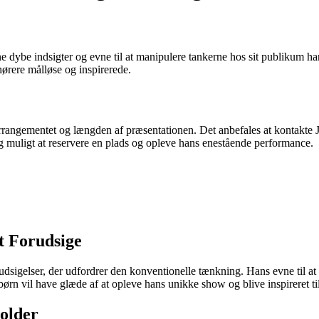
e dybe indsigter og evne til at manipulere tankerne hos sit publikum har
hørere målløse og inspirerede.
 arrangementet og længden af præsentationen. Det anbefales at kontakte J
ig muligt at reservere en plads og opleve hans enestående performance.
t Forudsige
udsigelser, der udfordrer den konventionelle tænkning. Hans evne til a
rn vil have glæde af at opleve hans unikke show og blive inspireret ti
older