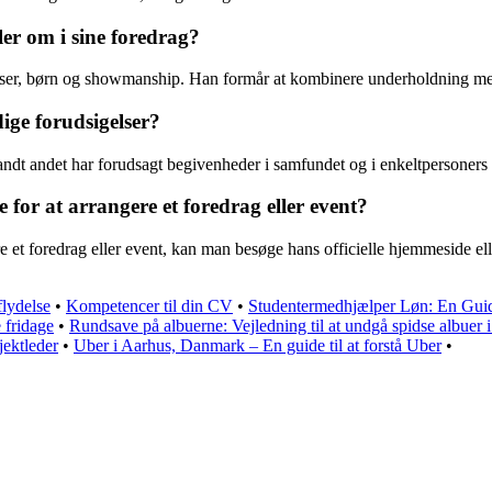
er om i sine foredrag?
elser, børn og showmanship. Han formår at kombinere underholdning m
ige forudsigelser?
andt andet har forudsagt begivenheder i samfundet og i enkeltpersoners 
r at arrangere et foredrag eller event?
 et foredrag eller event, kan man besøge hans officielle hjemmeside e
lydelse
•
Kompetencer til din CV
•
Studentermedhjælper Løn: En Guid
 fridage
•
Rundsave på albuerne: Vejledning til at undgå spidse albuer i
jektleder
•
Uber i Aarhus, Danmark – En guide til at forstå Uber
•