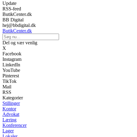
Update
RSS-feed
ButikCenter.dk
BB Digital
hej@bbdigital.dk
ButikCenter.dk
Del og vær venlig
X
Facebook
Instagram
LinkedIn
YouTube
Pinterest
TikTok
Mail
RSS
Kategorier
Stillinger
Kontor
Advokat
Læring
Konferencer
Lager
Lokaler