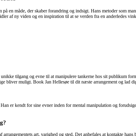
um på en måde, der skaber forandring og indsigt. Hans metoder som man
er af ny viden og en inspiration til at se verden fra en anderledes vink
 unikke tilgang og evne til at manipulere tankerne hos sit publikum fo
lige bliver muligt. Book Jan Hellesøe til dit næste arrangement og lad d
 Han er kendt for sine evner inden for mental manipulation og forudsigel
ag?
af arrangementets art, varighed og sted. Det anbefales at kontakte hans b