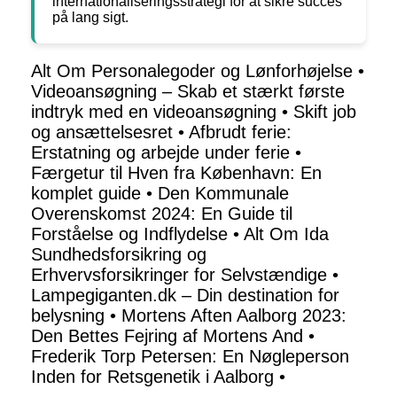
internationaliseringsstrategi for at sikre succes
på lang sigt.
Alt Om Personalegoder og Lønforhøjelse
•
Videoansøgning – Skab et stærkt første
indtryk med en videoansøgning
•
Skift job
og ansættelsesret
•
Afbrudt ferie:
Erstatning og arbejde under ferie
•
Færgetur til Hven fra København: En
komplet guide
•
Den Kommunale
Overenskomst 2024: En Guide til
Forståelse og Indflydelse
•
Alt Om Ida
Sundhedsforsikring og
Erhvervsforsikringer for Selvstændige
•
Lampegiganten.dk – Din destination for
belysning
•
Mortens Aften Aalborg 2023:
Den Bettes Fejring af Mortens And
•
Frederik Torp Petersen: En Nøgleperson
Inden for Retsgenetik i Aalborg
•