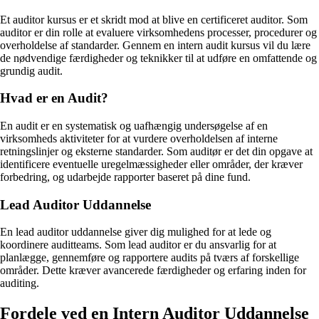
Et auditor kursus er et skridt mod at blive en certificeret auditor. Som
auditor er din rolle at evaluere virksomhedens processer, procedurer og
overholdelse af standarder. Gennem en intern audit kursus vil du lære
de nødvendige færdigheder og teknikker til at udføre en omfattende og
grundig audit.
Hvad er en Audit?
En audit er en systematisk og uafhængig undersøgelse af en
virksomheds aktiviteter for at vurdere overholdelsen af interne
retningslinjer og eksterne standarder. Som auditør er det din opgave at
identificere eventuelle uregelmæssigheder eller områder, der kræver
forbedring, og udarbejde rapporter baseret på dine fund.
Lead Auditor Uddannelse
En lead auditor uddannelse giver dig mulighed for at lede og
koordinere auditteams. Som lead auditor er du ansvarlig for at
planlægge, gennemføre og rapportere audits på tværs af forskellige
områder. Dette kræver avancerede færdigheder og erfaring inden for
auditing.
Fordele ved en Intern Auditor Uddannelse