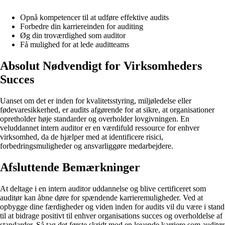
Opnå kompetencer til at udføre effektive audits
Forbedre din karriereinden for auditing
Øg din troværdighed som auditor
Få mulighed for at lede auditteams
Absolut Nødvendigt for Virksomheders
Succes
Uanset om det er inden for kvalitetsstyring, miljøledelse eller
fødevaresikkerhed, er audits afgørende for at sikre, at organisationer
opretholder høje standarder og overholder lovgivningen. En
veluddannet intern auditor er en værdifuld ressource for enhver
virksomhed, da de hjælper med at identificere risici,
forbedringsmuligheder og ansvarliggøre medarbejdere.
Afsluttende Bemærkninger
At deltage i en intern auditor uddannelse og blive certificeret som
auditør kan åbne døre for spændende karrieremuligheder. Ved at
opbygge dine færdigheder og viden inden for audits vil du være i stand
til at bidrage positivt til enhver organisations succes og overholdelse af
standarder. Så tag det første skridt mod en lovende karriere som auditør