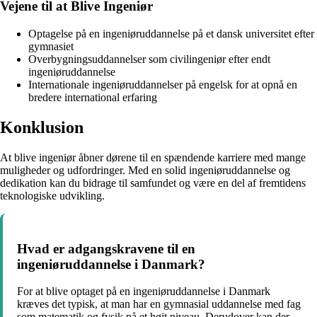
Vejene til at Blive Ingeniør
Optagelse på en ingeniøruddannelse på et dansk universitet efter
gymnasiet
Overbygningsuddannelser som civilingeniør efter endt
ingeniøruddannelse
Internationale ingeniøruddannelser på engelsk for at opnå en
bredere international erfaring
Konklusion
At blive ingeniør åbner dørene til en spændende karriere med mange
muligheder og udfordringer. Med en solid ingeniøruddannelse og
dedikation kan du bidrage til samfundet og være en del af fremtidens
teknologiske udvikling.
Hvad er adgangskravene til en
ingeniøruddannelse i Danmark?
For at blive optaget på en ingeniøruddannelse i Danmark
kræves det typisk, at man har en gymnasial uddannelse med fag
som matematik og fysik på et højt niveau. Derudover kan der