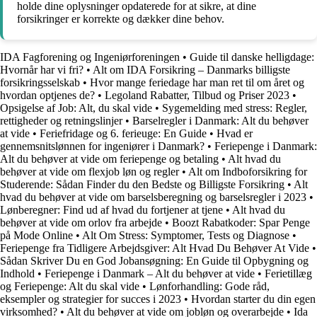
holde dine oplysninger opdaterede for at sikre, at dine
forsikringer er korrekte og dækker dine behov.
IDA Fagforening og Ingeniørforeningen
•
Guide til danske helligdage:
Hvornår har vi fri?
•
Alt om IDA Forsikring – Danmarks billigste
forsikringsselskab
•
Hvor mange feriedage har man ret til om året og
hvordan optjenes de?
•
Legoland Rabatter, Tilbud og Priser 2023
•
Opsigelse af Job: Alt, du skal vide
•
Sygemelding med stress: Regler,
rettigheder og retningslinjer
•
Barselregler i Danmark: Alt du behøver
at vide
•
Feriefridage og 6. ferieuge: En Guide
•
Hvad er
gennemsnitslønnen for ingeniører i Danmark?
•
Feriepenge i Danmark:
Alt du behøver at vide om feriepenge og betaling
•
Alt hvad du
behøver at vide om flexjob løn og regler
•
Alt om Indboforsikring for
Studerende: Sådan Finder du den Bedste og Billigste Forsikring
•
Alt
hvad du behøver at vide om barselsberegning og barselsregler i 2023
•
Lønberegner: Find ud af hvad du fortjener at tjene
•
Alt hvad du
behøver at vide om orlov fra arbejde
•
Boozt Rabatkoder: Spar Penge
på Mode Online
•
Alt Om Stress: Symptomer, Tests og Diagnose
•
Feriepenge fra Tidligere Arbejdsgiver: Alt Hvad Du Behøver At Vide
•
Sådan Skriver Du en God Jobansøgning: En Guide til Opbygning og
Indhold
•
Feriepenge i Danmark – Alt du behøver at vide
•
Ferietillæg
og Feriepenge: Alt du skal vide
•
Lønforhandling: Gode råd,
eksempler og strategier for succes i 2023
•
Hvordan starter du din egen
virksomhed?
•
Alt du behøver at vide om jobløn og overarbejde
•
Ida