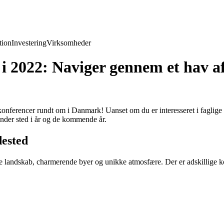
ion
Investering
Virksomheder
 i 2022: Naviger gennem et hav 
nferencer rundt om i Danmark! Uanset om du er interesseret i faglige ko
inder sted i år og de kommende år.
dested
 landskab, charmerende byer og unikke atmosfære. Der er adskillige kon