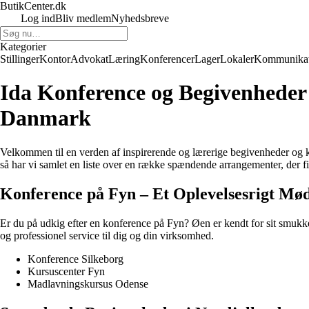
ButikCenter.dk
Log ind
Bliv medlem
Nyhedsbreve
Kategorier
Stillinger
Kontor
Advokat
Læring
Konferencer
Lager
Lokaler
Kommunikat
Ida Konference og Begivenheder
Danmark
Velkommen til en verden af inspirerende og lærerige begivenheder og ko
så har vi samlet en liste over en række spændende arrangementer, der f
Konference på Fyn – Et Oplevelsesrigt Mø
Er du på udkig efter en konference på Fyn? Øen er kendt for sit smukke
og professionel service til dig og din virksomhed.
Konference Silkeborg
Kursuscenter Fyn
Madlavningskursus Odense