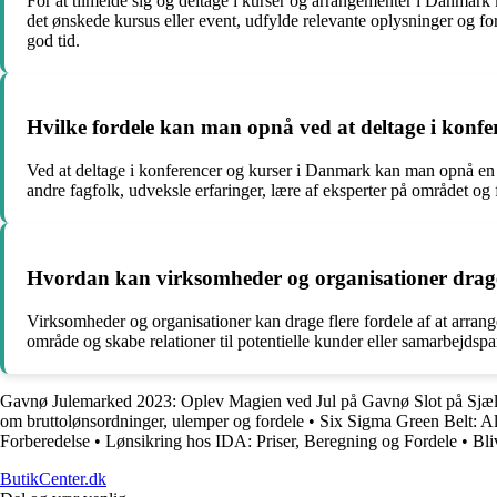
For at tilmelde sig og deltage i kurser og arrangementer i Danmark
det ønskede kursus eller event, udfylde relevante oplysninger og for
god tid.
Hvilke fordele kan man opnå ved at deltage i konf
Ved at deltage i konferencer og kurser i Danmark kan man opnå en 
andre fagfolk, udveksle erfaringer, lære af eksperter på området o
Hvordan kan virksomheder og organisationer drage
Virksomheder og organisationer kan drage flere fordele af at arran
område og skabe relationer til potentielle kunder eller samarbejds
Gavnø Julemarked 2023: Oplev Magien ved Jul på Gavnø Slot på Sjæ
om bruttolønsordninger, ulemper og fordele
•
Six Sigma Green Belt: Alt
Forberedelse
•
Lønsikring hos IDA: Priser, Beregning og Fordele
•
Bli
ButikCenter.dk