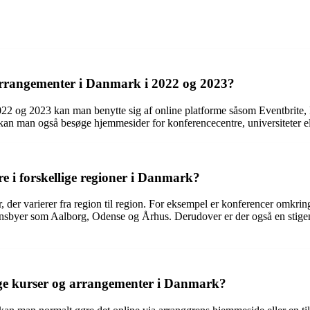
arrangementer i Danmark i 2022 og 2023?
022 og 2023 kan man benytte sig af online platforme såsom Eventbrite,
an man også besøge hjemmesider for konferencecentre, universiteter ell
e i forskellige regioner i Danmark?
, der varierer fra region til region. For eksempel er konferencer omkri
sbyer som Aalborg, Odense og Århus. Derudover er der også en stigend
lige kurser og arrangementer i Danmark?