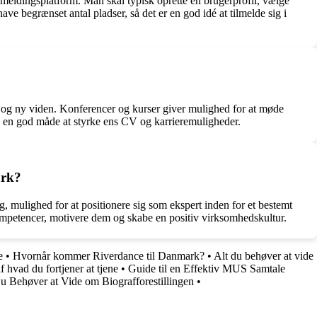
lmeldingsplatform. Man skal typisk oprette en brugerprofil, vælge
ve begrænset antal pladser, så det er en god idé at tilmelde sig i
 og ny viden. Konferencer og kurser giver mulighed for at møde
re en god måde at styrke ens CV og karrieremuligheder.
ark?
, mulighed for at positionere sig som ekspert inden for et bestemt
kompetencer, motivere dem og skabe en positiv virksomhedskultur.
e
•
Hvornår kommer Riverdance til Danmark?
•
Alt du behøver at vide
 hvad du fortjener at tjene
•
Guide til en Effektiv MUS Samtale
 Behøver at Vide om Biografforestillingen
•