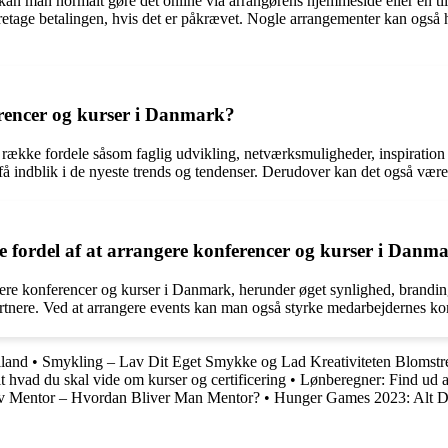
 kan man normalt gøre det online via arrangørens hjemmeside eller en ti
etage betalingen, hvis det er påkrævet. Nogle arrangementer kan også ha
erencer og kurser i Danmark?
række fordele såsom faglig udvikling, netværksmuligheder, inspiration
g få indblik i de nyeste trends og tendenser. Derudover kan det også væ
 fordel af at arrangere konferencer og kurser i Danm
gere konferencer og kurser i Danmark, herunder øget synlighed, branding
partnere. Ved at arrangere events kan man også styrke medarbejdernes 
lland
•
Smykling – Lav Dit Eget Smykke og Lad Kreativiteten Blomstr
 hvad du skal vide om kurser og certificering
•
Lønberegner: Find ud af
v Mentor – Hvordan Bliver Man Mentor?
•
Hunger Games 2023: Alt Du