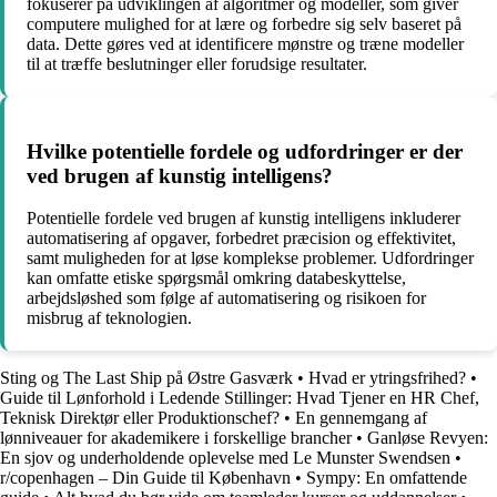
fokuserer på udviklingen af algoritmer og modeller, som giver
computere mulighed for at lære og forbedre sig selv baseret på
data. Dette gøres ved at identificere mønstre og træne modeller
til at træffe beslutninger eller forudsige resultater.
Hvilke potentielle fordele og udfordringer er der
ved brugen af kunstig intelligens?
Potentielle fordele ved brugen af kunstig intelligens inkluderer
automatisering af opgaver, forbedret præcision og effektivitet,
samt muligheden for at løse komplekse problemer. Udfordringer
kan omfatte etiske spørgsmål omkring databeskyttelse,
arbejdsløshed som følge af automatisering og risikoen for
misbrug af teknologien.
Sting og The Last Ship på Østre Gasværk
•
Hvad er ytringsfrihed?
•
Guide til Lønforhold i Ledende Stillinger: Hvad Tjener en HR Chef,
Teknisk Direktør eller Produktionschef?
•
En gennemgang af
lønniveauer for akademikere i forskellige brancher
•
Ganløse Revyen:
En sjov og underholdende oplevelse med Le Munster Swendsen
•
r/copenhagen – Din Guide til København
•
Sympy: En omfattende