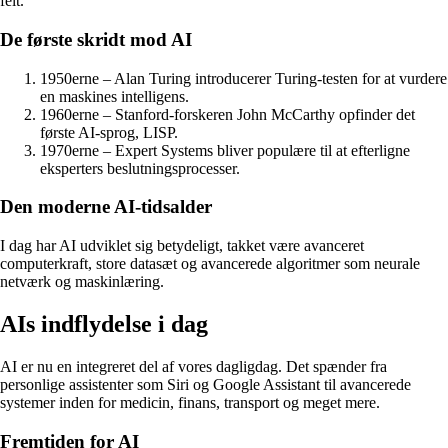
felt.
De første skridt mod AI
1950erne – Alan Turing introducerer Turing-testen for at vurdere
en maskines intelligens.
1960erne – Stanford-forskeren John McCarthy opfinder det
første AI-sprog, LISP.
1970erne – Expert Systems bliver populære til at efterligne
eksperters beslutningsprocesser.
Den moderne AI-tidsalder
I dag har AI udviklet sig betydeligt, takket være avanceret
computerkraft, store datasæt og avancerede algoritmer som neurale
netværk og maskinlæring.
AIs indflydelse i dag
AI er nu en integreret del af vores dagligdag. Det spænder fra
personlige assistenter som Siri og Google Assistant til avancerede
systemer inden for medicin, finans, transport og meget mere.
Fremtiden for AI