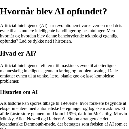
Hvornår blev AI opfundet?
Artificial Intelligence (AI) har revolutioneret vores verden med dets
evne til at simulere intelligente handlinger og beslutninger. Men
hvornår og hvordan blev denne banebrydende teknologi egentlig
opfundet? Lad os dykke ned i historien.
Hvad er AI?
Artificial Intelligence refererer til maskiners evne til at efterligne
menneskelig intelligens gennem læring og problemløsning. Dette
omfatter evnen til at tænke, lære, planlægge og løse komplekse
problemer.
Historien om AI
AIs historie kan spores tilbage til 1940erne, hvor forskere begyndte at
eksperimentere med automatiske beregninger og logiske maskiner. Et
af de første store gennembrud kom i 1956, da John McCarthy, Marvin
Minsky, Allen Newell og Herbert A. Simon arrangerede det
legendariske Dartmouth-møde, der betragtes som fødslen af AI som et