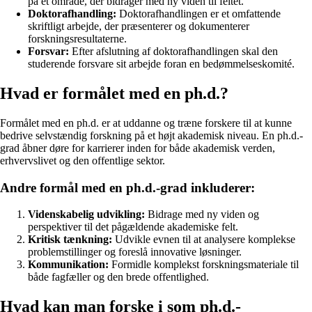
på et område, der bidrager med ny viden til feltet.
Doktorafhandling:
Doktorafhandlingen er et omfattende
skriftligt arbejde, der præsenterer og dokumenterer
forskningsresultaterne.
Forsvar:
Efter afslutning af doktorafhandlingen skal den
studerende forsvare sit arbejde foran en bedømmelseskomité.
Hvad er formålet med en ph.d.?
Formålet med en ph.d. er at uddanne og træne forskere til at kunne
bedrive selvstændig forskning på et højt akademisk niveau. En ph.d.-
grad åbner døre for karrierer inden for både akademisk verden,
erhvervslivet og den offentlige sektor.
Andre formål med en ph.d.-grad inkluderer:
Videnskabelig udvikling:
Bidrage med ny viden og
perspektiver til det pågældende akademiske felt.
Kritisk tænkning:
Udvikle evnen til at analysere komplekse
problemstillinger og foreslå innovative løsninger.
Kommunikation:
Formidle komplekst forskningsmateriale til
både fagfæller og den brede offentlighed.
Hvad kan man forske i som ph.d.-