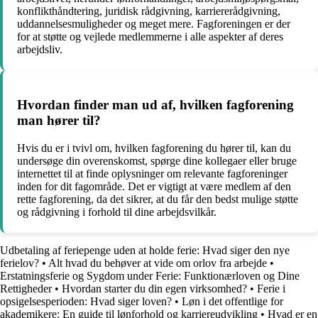
konflikthåndtering, juridisk rådgivning, karriererådgivning,
uddannelsesmuligheder og meget mere. Fagforeningen er der
for at støtte og vejlede medlemmerne i alle aspekter af deres
arbejdsliv.
Hvordan finder man ud af, hvilken fagforening
man hører til?
Hvis du er i tvivl om, hvilken fagforening du hører til, kan du
undersøge din overenskomst, spørge dine kollegaer eller bruge
internettet til at finde oplysninger om relevante fagforeninger
inden for dit fagområde. Det er vigtigt at være medlem af den
rette fagforening, da det sikrer, at du får den bedst mulige støtte
og rådgivning i forhold til dine arbejdsvilkår.
Udbetaling af feriepenge uden at holde ferie: Hvad siger den nye
ferielov?
•
Alt hvad du behøver at vide om orlov fra arbejde
•
Erstatningsferie og Sygdom under Ferie: Funktionærloven og Dine
Rettigheder
•
Hvordan starter du din egen virksomhed?
•
Ferie i
opsigelsesperioden: Hvad siger loven?
•
Løn i det offentlige for
akademikere: En guide til lønforhold og karriereudvikling
•
Hvad er en