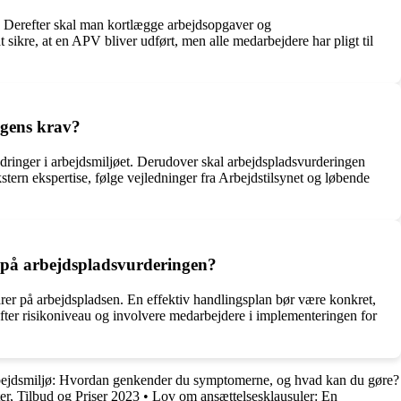
. Derefter skal man kortlægge arbejdsopgaver og
 sikre, at en APV bliver udført, men alle medarbejdere har pligt til
ngens krav?
ndringer i arbejdsmiljøet. Derudover skal arbejdspladsvurderingen
tern ekspertise, følge vejledninger fra Arbejdstilsynet og løbende
 på arbejdspladsvurderingen?
arer på arbejdspladsen. En effektiv handlingsplan bør være konkret,
e efter risikoniveau og involvere medarbejdere i implementeringen for
rbejdsmiljø: Hvordan genkender du symptomerne, og hvad kan du gøre?
r, Tilbud og Priser 2023
•
Lov om ansættelsesklausuler: En