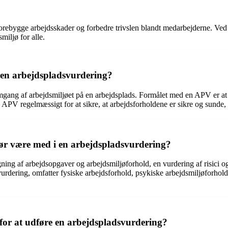
 forebygge arbejdsskader og forbedre trivslen blandt medarbejderne. Ved
miljø for alle.
e en arbejdspladsvurdering?
ang af arbejdsmiljøet på en arbejdsplads. Formålet med en APV er at ide
n APV regelmæssigt for at sikre, at arbejdsforholdene er sikre og sunde
ør være med i en arbejdspladsvurdering?
ing af arbejdsopgaver og arbejdsmiljøforhold, en vurdering af risici og
vurdering, omfatter fysiske arbejdsforhold, psykiske arbejdsmiljøforhol
or at udføre en arbejdspladsvurdering?