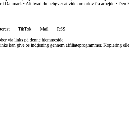
år i Danmark
•
Alt hvad du behøver at vide om orlov fra arbejde
•
Den K
terest
TikTok
Mail
RSS
 køber via links på denne hjemmeside.
 links kan give os indtjening gennem affiliateprogrammer. Kopiering elle