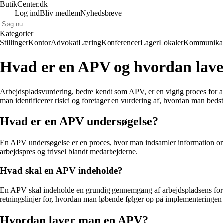
ButikCenter.dk
Log ind
Bliv medlem
Nyhedsbreve
Kategorier
Stillinger
Kontor
Advokat
Læring
Konferencer
Lager
Lokaler
Kommunikat
Hvad er en APV og hvordan lave
Arbejdspladsvurdering, bedre kendt som APV, er en vigtig proces for a
man identificerer risici og foretager en vurdering af, hvordan man bed
Hvad er en APV undersøgelse?
En APV undersøgelse er en proces, hvor man indsamler information om 
arbejdspres og trivsel blandt medarbejderne.
Hvad skal en APV indeholde?
En APV skal indeholde en grundig gennemgang af arbejdspladsens forhold
retningslinjer for, hvordan man løbende følger op på implementeringen a
Hvordan laver man en APV?