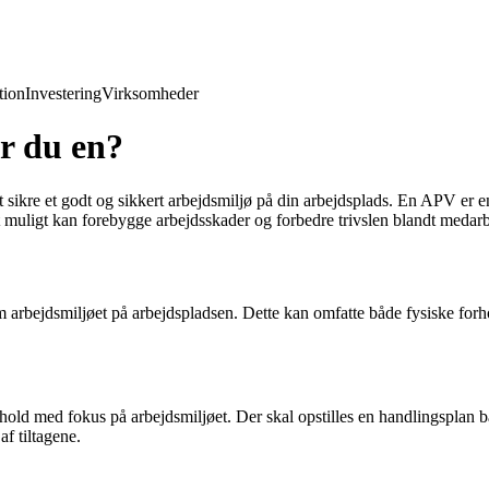
ion
Investering
Virksomheder
r du en?
t sikre et godt og sikkert arbejdsmiljø på din arbejdsplads. En APV er
st muligt kan forebygge arbejdsskader og forbedre trivslen blandt medar
arbejdsmiljøet på arbejdspladsen. Dette kan omfatte både fysiske for
 med fokus på arbejdsmiljøet. Der skal opstilles en handlingsplan base
f tiltagene.