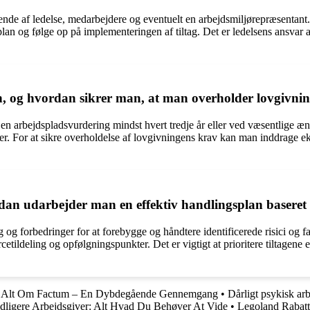
ende af ledelse, medarbejdere og eventuelt en arbejdsmiljørepræsentant
lan og følge op på implementeringen af tiltag. Det er ledelsens ansvar at
en, og hvordan sikrer man, at man overholder lovgivni
 en arbejdspladsvurdering mindst hvert tredje år eller ved væsentlige æ
r. For at sikre overholdelse af lovgivningens krav kan man inddrage eks
an udarbejder man en effektiv handlingsplan baseret
og forbedringer for at forebygge og håndtere identificerede risici og f
rcetildeling og opfølgningspunkter. Det er vigtigt at prioritere tiltagen
•
Alt Om Factum – En Dybdegående Gennemgang
•
Dårligt psykisk a
idligere Arbejdsgiver: Alt Hvad Du Behøver At Vide
•
Legoland Rabatte