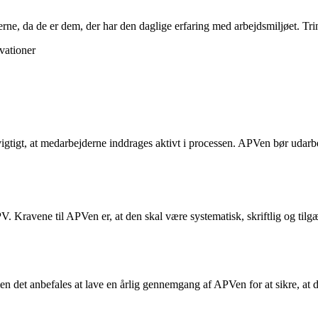
rne, da de er dem, der har den daglige erfaring med arbejdsmiljøet. Tri
vationer
r vigtigt, at medarbejderne inddrages aktivt i processen. APVen bør udar
APV. Kravene til APVen er, at den skal være systematisk, skriftlig og til
men det anbefales at lave en årlig gennemgang af APVen for at sikre, at d