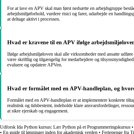
For at lave en APV skal man først nedsætte en arbejdsgruppe bestå
arbejdsmiljøforhold, vurdere risici og farer, udarbejde en handlingsp
at deltage aktivt i processen.
Hvad er kravene til en APV ifølge arbejdsmiljølov
Ifølge arbejdsmiljøloven skal alle virksomheder med ansatte udføre
være skriftlig og tilgængelig for medarbejdere og tilsynsmyndighede
evaluere og opdatere APVen.
Hvad er formålet med en APV-handleplan, og hvord
Formålet med en APV-handleplan er at implementere konkrete tiltag 
realistisk og tidsbestemt, indeholde klare ansvarsfordelinger, ressou
at sikre ejerskab og engagement.
Udforsk Ida Python kursus: Lær Python på et Programmeringskursus
•
En guide til lønninger inden for akademisk verden
•
Feriepenge fra T