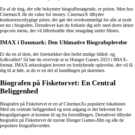
En af de ting, der ofte bekymrer biografbesøgende, er prisen. Men hos
CinemaxX får du value for money. CinemaxX tilbyder
konkurrencedygtige priser, der gør det overkommeligt for alle at nyde
en tur i biografen. Derudover kan du forkæle dig selv med deres lækre
popcorn menu, der vil tilfredsstille dine smagsløg under filmen.
IMAX i Danmark: Den Ultimative Biografoplevelse
Er du en af dem, der foretrækker den bedst mulige billed- og
lydkvalitet? Så bør du overveje at se Hunger Games 2023 i IMAX-
format. IMAX-teknologien leverer en fordybende oplevelse, der vil få
dig til at føle, at du er en del af handlingen på skærmen.
Biografen på Fisketorvet: En Central
Beliggenhed
Biografen på Fisketorvet er en af CinemaxXs populære lokationer.
Med sin centrale beliggenhed og nem adgang er det bekvemt for
biografgængere at komme til og fra forestillingen. Derudover tilbyder
biografen på Fisketorvet de nyeste Hunger Games-film og alle de
populære biograffavoritter.