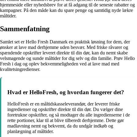
hjemmeside eller nyhedsbrev for at få adgang til de seneste rabatter og
kampagner. På den måde kan du spare penge og samtidig nyde lækre
måltider.
Sammenfatning
Samlet set er Hello Fresh Danmark en praktisk løsning for dem, der
ønsker at lave mad derhjemme uden besvær. Med friske råvarer og
spændende opskrifter leveret direkte til din dør, kan du nemt skabe
velsmagende og sunde måltider for dig selv og din familie. Prøv Hello
Fresh i dag og oplev bekvemmeligheden ved at lave mad med
kvalitetsingredienser.
Hvad er HelloFresh, og hvordan fungerer det?
HelloFresh er en måltidskasseleverandør, der leverer friske
ingredienser og opskrifter direkte til din dør. Du vælger dine
foretrukne opskrifter, og så modtager du alle ingredienserne i de
rette portioner, klar til at blive tilberedt derhjemme. Dette gør
madlavning nemt og bekvemt, da du undgår indkøb og
planlægning af måltider.