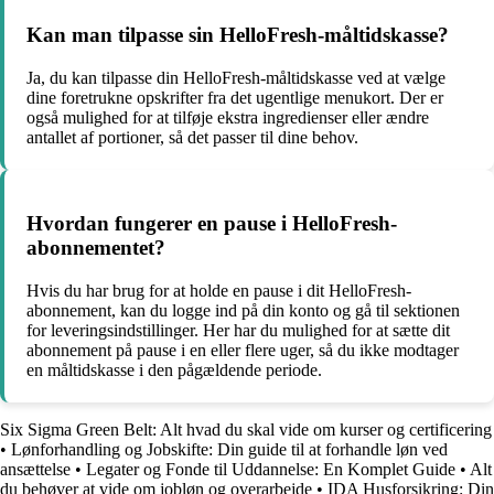
Kan man tilpasse sin HelloFresh-måltidskasse?
Ja, du kan tilpasse din HelloFresh-måltidskasse ved at vælge
dine foretrukne opskrifter fra det ugentlige menukort. Der er
også mulighed for at tilføje ekstra ingredienser eller ændre
antallet af portioner, så det passer til dine behov.
Hvordan fungerer en pause i HelloFresh-
abonnementet?
Hvis du har brug for at holde en pause i dit HelloFresh-
abonnement, kan du logge ind på din konto og gå til sektionen
for leveringsindstillinger. Her har du mulighed for at sætte dit
abonnement på pause i en eller flere uger, så du ikke modtager
en måltidskasse i den pågældende periode.
Six Sigma Green Belt: Alt hvad du skal vide om kurser og certificering
•
Lønforhandling og Jobskifte: Din guide til at forhandle løn ved
ansættelse
•
Legater og Fonde til Uddannelse: En Komplet Guide
•
Alt
du behøver at vide om jobløn og overarbejde
•
IDA Husforsikring: Din