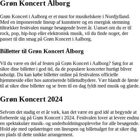
Grøn Koncert Ålborg
Grøn Koncert i Aalborg er et must for musikelskere i Nordjylland.
Med en imponerende lineup af kunstnere og en energisk stemning
tiltrækker festivalen mange besøgende hvert år. Uanset om du er til
rock, pop, hip-hop eller elektronisk musik, vil du finde noget, der
passer til din smag på Grøn Koncert i Aalborg.
Billetter til Grøn Koncert Ålborg
Vil du være en del af festen på Grøn Koncert i Aalborg? Sørg for at
sikre dine billetter i god tid, da de populære koncerter hurtigt bliver
udsolgt. Du kan købe billetter online på festivalens officielle
hjemmeside eller hos autoriserede billetudbydere. Vær blandt de første
til at sikre dine billetter og se frem til en dag fyldt med musik og glæde.
Grøn Koncert 2024
Selvom det stadig er et år væk, kan det være en god idé at begynde at
forberede sig på Grøn Koncert i 2024. Festivalen lover at levere endnu
en spektakulær musik- og underholdningsoplevelse for alle besøgende.
Hold øje med opdateringer om lineupen og billetsalget for at sikre dig
en plads til dette unikke arrangement.