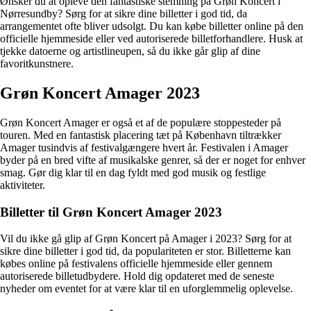
Ønsker du at opleve den fantastiske stemning på Grøn Koncert i
Nørresundby? Sørg for at sikre dine billetter i god tid, da
arrangementet ofte bliver udsolgt. Du kan købe billetter online på den
officielle hjemmeside eller ved autoriserede billetforhandlere. Husk at
tjekke datoerne og artistlineupen, så du ikke går glip af dine
favoritkunstnere.
Grøn Koncert Amager 2023
Grøn Koncert Amager er også et af de populære stoppesteder på
touren. Med en fantastisk placering tæt på København tiltrækker
Amager tusindvis af festivalgængere hvert år. Festivalen i Amager
byder på en bred vifte af musikalske genrer, så der er noget for enhver
smag. Gør dig klar til en dag fyldt med god musik og festlige
aktiviteter.
Billetter til Grøn Koncert Amager 2023
Vil du ikke gå glip af Grøn Koncert på Amager i 2023? Sørg for at
sikre dine billetter i god tid, da populariteten er stor. Billetterne kan
købes online på festivalens officielle hjemmeside eller gennem
autoriserede billetudbydere. Hold dig opdateret med de seneste
nyheder om eventet for at være klar til en uforglemmelig oplevelse.