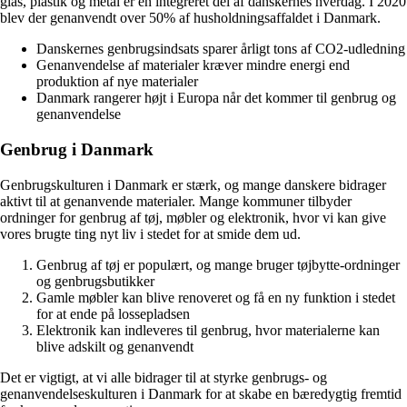
glas, plastik og metal er en integreret del af danskernes hverdag. I 2020
blev der genanvendt over 50% af husholdningsaffaldet i Danmark.
Danskernes genbrugsindsats sparer årligt tons af CO2-udledning
Genanvendelse af materialer kræver mindre energi end
produktion af nye materialer
Danmark rangerer højt i Europa når det kommer til genbrug og
genanvendelse
Genbrug i Danmark
Genbrugskulturen i Danmark er stærk, og mange danskere bidrager
aktivt til at genanvende materialer. Mange kommuner tilbyder
ordninger for genbrug af tøj, møbler og elektronik, hvor vi kan give
vores brugte ting nyt liv i stedet for at smide dem ud.
Genbrug af tøj er populært, og mange bruger tøjbytte-ordninger
og genbrugsbutikker
Gamle møbler kan blive renoveret og få en ny funktion i stedet
for at ende på lossepladsen
Elektronik kan indleveres til genbrug, hvor materialerne kan
blive adskilt og genanvendt
Det er vigtigt, at vi alle bidrager til at styrke genbrugs- og
genanvendelseskulturen i Danmark for at skabe en bæredygtig fremtid