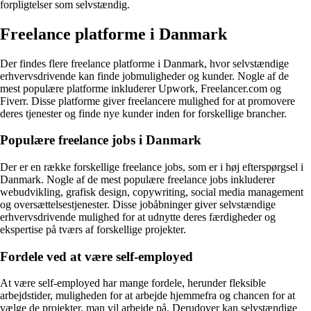
forpligtelser som selvstændig.
Freelance platforme i Danmark
Der findes flere freelance platforme i Danmark, hvor selvstændige
erhvervsdrivende kan finde jobmuligheder og kunder. Nogle af de
mest populære platforme inkluderer Upwork, Freelancer.com og
Fiverr. Disse platforme giver freelancere mulighed for at promovere
deres tjenester og finde nye kunder inden for forskellige brancher.
Populære freelance jobs i Danmark
Der er en række forskellige freelance jobs, som er i høj efterspørgsel i
Danmark. Nogle af de mest populære freelance jobs inkluderer
webudvikling, grafisk design, copywriting, social media management
og oversættelsestjenester. Disse jobåbninger giver selvstændige
erhvervsdrivende mulighed for at udnytte deres færdigheder og
ekspertise på tværs af forskellige projekter.
Fordele ved at være self-employed
At være self-employed har mange fordele, herunder fleksible
arbejdstider, muligheden for at arbejde hjemmefra og chancen for at
vælge de projekter, man vil arbejde på. Derudover kan selvstændige