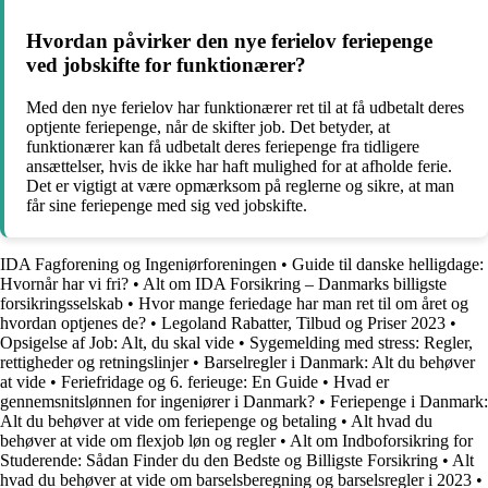
Hvordan påvirker den nye ferielov feriepenge
ved jobskifte for funktionærer?
Med den nye ferielov har funktionærer ret til at få udbetalt deres
optjente feriepenge, når de skifter job. Det betyder, at
funktionærer kan få udbetalt deres feriepenge fra tidligere
ansættelser, hvis de ikke har haft mulighed for at afholde ferie.
Det er vigtigt at være opmærksom på reglerne og sikre, at man
får sine feriepenge med sig ved jobskifte.
IDA Fagforening og Ingeniørforeningen
•
Guide til danske helligdage:
Hvornår har vi fri?
•
Alt om IDA Forsikring – Danmarks billigste
forsikringsselskab
•
Hvor mange feriedage har man ret til om året og
hvordan optjenes de?
•
Legoland Rabatter, Tilbud og Priser 2023
•
Opsigelse af Job: Alt, du skal vide
•
Sygemelding med stress: Regler,
rettigheder og retningslinjer
•
Barselregler i Danmark: Alt du behøver
at vide
•
Feriefridage og 6. ferieuge: En Guide
•
Hvad er
gennemsnitslønnen for ingeniører i Danmark?
•
Feriepenge i Danmark:
Alt du behøver at vide om feriepenge og betaling
•
Alt hvad du
behøver at vide om flexjob løn og regler
•
Alt om Indboforsikring for
Studerende: Sådan Finder du den Bedste og Billigste Forsikring
•
Alt
hvad du behøver at vide om barselsberegning og barselsregler i 2023
•