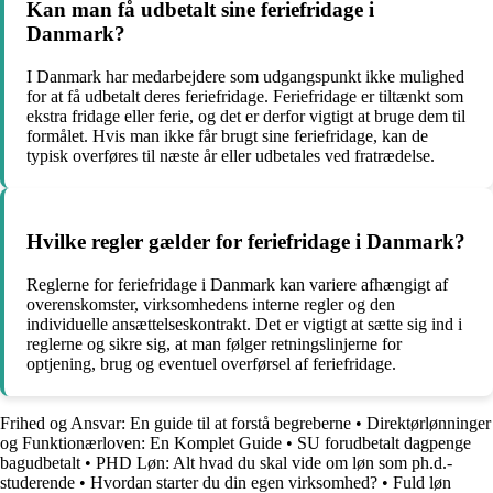
Kan man få udbetalt sine feriefridage i
Danmark?
I Danmark har medarbejdere som udgangspunkt ikke mulighed
for at få udbetalt deres feriefridage. Feriefridage er tiltænkt som
ekstra fridage eller ferie, og det er derfor vigtigt at bruge dem til
formålet. Hvis man ikke får brugt sine feriefridage, kan de
typisk overføres til næste år eller udbetales ved fratrædelse.
Hvilke regler gælder for feriefridage i Danmark?
Reglerne for feriefridage i Danmark kan variere afhængigt af
overenskomster, virksomhedens interne regler og den
individuelle ansættelseskontrakt. Det er vigtigt at sætte sig ind i
reglerne og sikre sig, at man følger retningslinjerne for
optjening, brug og eventuel overførsel af feriefridage.
Frihed og Ansvar: En guide til at forstå begreberne
•
Direktørlønninger
og Funktionærloven: En Komplet Guide
•
SU forudbetalt dagpenge
bagudbetalt
•
PHD Løn: Alt hvad du skal vide om løn som ph.d.-
studerende
•
Hvordan starter du din egen virksomhed?
•
Fuld løn