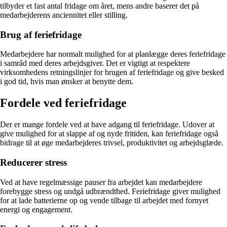
tilbyder et fast antal fridage om året, mens andre baserer det på
medarbejderens anciennitet eller stilling.
Brug af feriefridage
Medarbejdere har normalt mulighed for at planlægge deres feriefridage
i samråd med deres arbejdsgiver. Det er vigtigt at respektere
virksomhedens retningslinjer for brugen af feriefridage og give besked
i god tid, hvis man ønsker at benytte dem.
Fordele ved feriefridage
Der er mange fordele ved at have adgang til feriefridage. Udover at
give mulighed for at slappe af og nyde fritiden, kan feriefridage også
bidrage til at øge medarbejderes trivsel, produktivitet og arbejdsglæde.
Reducerer stress
Ved at have regelmæssige pauser fra arbejdet kan medarbejdere
forebygge stress og undgå udbrændthed. Feriefridage giver mulighed
for at lade batterierne op og vende tilbage til arbejdet med fornyet
energi og engagement.