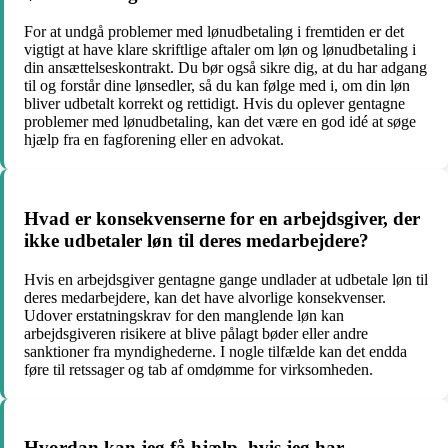
For at undgå problemer med lønudbetaling i fremtiden er det
vigtigt at have klare skriftlige aftaler om løn og lønudbetaling i
din ansættelseskontrakt. Du bør også sikre dig, at du har adgang
til og forstår dine lønsedler, så du kan følge med i, om din løn
bliver udbetalt korrekt og rettidigt. Hvis du oplever gentagne
problemer med lønudbetaling, kan det være en god idé at søge
hjælp fra en fagforening eller en advokat.
Hvad er konsekvenserne for en arbejdsgiver, der
ikke udbetaler løn til deres medarbejdere?
Hvis en arbejdsgiver gentagne gange undlader at udbetale løn til
deres medarbejdere, kan det have alvorlige konsekvenser.
Udover erstatningskrav for den manglende løn kan
arbejdsgiveren risikere at blive pålagt bøder eller andre
sanktioner fra myndighederne. I nogle tilfælde kan det endda
føre til retssager og tab af omdømme for virksomheden.
Hvordan kan jeg få hjælp, hvis jeg har