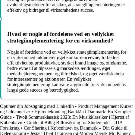
evalueringsmetoder for at sikre, at strategiimplementeringen er
effektiv og bidrager til virksomhedens succes.
Hvad er nogle af fordelene ved en vellykket
strategiimplementering for en virksomhed?
Nogle af fordelene ved en vellykket strategiimplementering for
en virksomhed inkluderer øget konkurrenceevne, forbedret
effektivitet og produktivitet, styrket brand image og omdømme,
bedre evne til at tilpasse sig markedets ændringer, øget
medarbejderengagement og tilfredshed, og øget værdiskabelse
for interessenter og aktionærer. En vellykket
strategiimplementering kan være afgørende for virksomhedens
langsigtede succes og bæredygtighed.
Optimer din Jobsøgning med LinkedIn
•
Product Management Kurser
og Uddannelser
•
Højrentekonti og Banklån i Danmark: En Komplet
Guide
•
Tivoli Sommerklassisk 2023: En Musikklassiker i Hjertet af
København
•
Guide til Billig Bilforsikring for Studerende – IDA
Forsikring
•
Car Sharing i København og Danmark – Din Guide til
Deleøkonomi
•
Jesper Theil Thomsen og Morten Mærsk Mc-Kinney