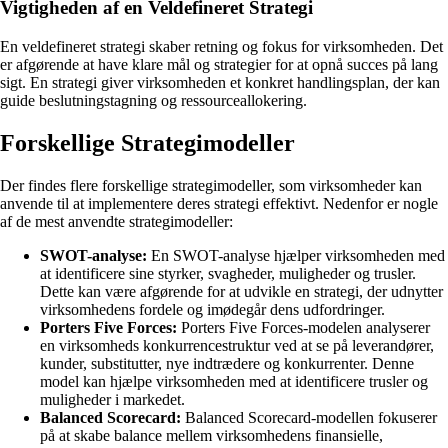
Vigtigheden af en Veldefineret Strategi
En veldefineret strategi skaber retning og fokus for virksomheden. Det
er afgørende at have klare mål og strategier for at opnå succes på lang
sigt. En strategi giver virksomheden et konkret handlingsplan, der kan
guide beslutningstagning og ressourceallokering.
Forskellige Strategimodeller
Der findes flere forskellige strategimodeller, som virksomheder kan
anvende til at implementere deres strategi effektivt. Nedenfor er nogle
af de mest anvendte strategimodeller:
SWOT-analyse:
En SWOT-analyse hjælper virksomheden med
at identificere sine styrker, svagheder, muligheder og trusler.
Dette kan være afgørende for at udvikle en strategi, der udnytter
virksomhedens fordele og imødegår dens udfordringer.
Porters Five Forces:
Porters Five Forces-modelen analyserer
en virksomheds konkurrencestruktur ved at se på leverandører,
kunder, substitutter, nye indtrædere og konkurrenter. Denne
model kan hjælpe virksomheden med at identificere trusler og
muligheder i markedet.
Balanced Scorecard:
Balanced Scorecard-modellen fokuserer
på at skabe balance mellem virksomhedens finansielle,