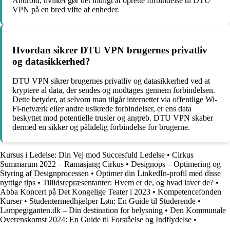
Android, hvilket gør det muligt at oprette forbindelse til DTU
VPN på en bred vifte af enheder.
Hvordan sikrer DTU VPN brugernes privatliv
og datasikkerhed?
DTU VPN sikrer brugernes privatliv og datasikkerhed ved at
kryptere al data, der sendes og modtages gennem forbindelsen.
Dette betyder, at selvom man tilgår internettet via offentlige Wi-
Fi-netværk eller andre usikrede forbindelser, er ens data
beskyttet mod potentielle trusler og angreb. DTU VPN skaber
dermed en sikker og pålidelig forbindelse for brugerne.
Kursus i Ledelse: Din Vej mod Succesfuld Ledelse
•
Cirkus
Summarum 2022 – Ramasjang Cirkus
•
Designops – Optimering og
Styring af Designprocessen
•
Optimer din LinkedIn-profil med disse
nyttige tips
•
Tillidsrepræsentanter: Hvem er de, og hvad laver de?
•
Abba Koncert på Det Kongelige Teater i 2023
•
Kompetencefonden
Kurser
•
Studentermedhjælper Løn: En Guide til Studerende
•
Lampegiganten.dk – Din destination for belysning
•
Den Kommunale
Overenskomst 2024: En Guide til Forståelse og Indflydelse
•