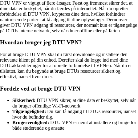
DTU VPN er vigtigt af flere årsager. Først og fremmest sikrer det, at
dine data er beskyttet, når du færdes på internettet. Når du opretter
forbindelse til DTU VPN, krypteres dine data, hvilket forhindrer
uautoriserede parter i at få adgang til dine oplysninger. Derudover
giver DTU VPN adgang til ressourcer, der normalt kun er tilgængelige
på DTUs interne netværk, selv når du er offline eller på farten.
Hvordan bruger jeg DTU VPN?
For at bruge DTU VPN skal du først downloade og installere den
relevante klient på din enhed. Derefter skal du logge ind med dine
DTU-akkrediteringer for at oprette forbindelse til VPNen. Når du er
tilsluttet, kan du begynde at bruge DTUs ressourcer sikkert og
effektivt, uanset hvor du er.
Fordele ved at bruge DTU VPN
Sikkerhed:
DTU VPN sikrer, at dine data er beskyttet, selv når
du bruger offentlige Wi-Fi-netværk.
Tilgængelighed:
Du kan få adgang til DTUs ressourcer, uanset
hvor du befinder dig.
Brugervenlighed:
DTU VPN er nemt at installere og bruge for
både studerende og ansatte.