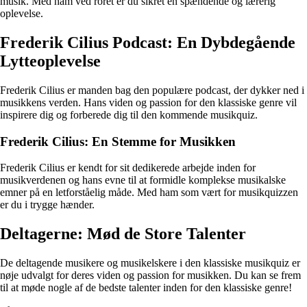
musik. Med ham ved roret er du sikret en spændende og lærerig
oplevelse.
Frederik Cilius Podcast: En Dybdegående
Lytteoplevelse
Frederik Cilius er manden bag den populære podcast, der dykker ned i
musikkens verden. Hans viden og passion for den klassiske genre vil
inspirere dig og forberede dig til den kommende musikquiz.
Frederik Cilius: En Stemme for Musikken
Frederik Cilius er kendt for sit dedikerede arbejde inden for
musikverdenen og hans evne til at formidle komplekse musikalske
emner på en letforståelig måde. Med ham som vært for musikquizzen
er du i trygge hænder.
Deltagerne: Mød de Store Talenter
De deltagende musikere og musikelskere i den klassiske musikquiz er
nøje udvalgt for deres viden og passion for musikken. Du kan se frem
til at møde nogle af de bedste talenter inden for den klassiske genre!