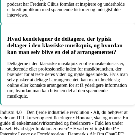
podcast har Frederik Cilius formået at inspirere og underholde
et bredt publikum med spændende historier og indsigtsfulde
interviews.
Hvad kendetegner de deltagere, der typisk
deltager i den klassiske musikquiz, og hvordan
kan man selv blive en del af arrangementet?
Deltagerne i den klassiske musikquiz er ofte musikentusiaster,
studerende eller professionelle inden for musikbranchen, der
brænder for at teste deres viden og møde ligesindede. Hvis man
selv ønsker at deltage i arrangementet, kan man tilmelde sig
online eller kontakte arrangøren for at få yderligere information
om, hvordan man kan blive en del af den spændende
musikquiz.
Industri 4.0 – Den fjerde industrielle revolution
•
Alt, du behøver at
vide om ITIL kurser og certificeringer
•
Honorar, skat og moms: En
guide til enkeltmandsvirksomhed og freelancere
•
Fuld løn under
barsel: Hvad siger funktionærloven?
•
Hvad er ytringsfrihed?
•
Paternity Leave og Forældreorlov i Danmark
•
Alt Om ChatGPT: