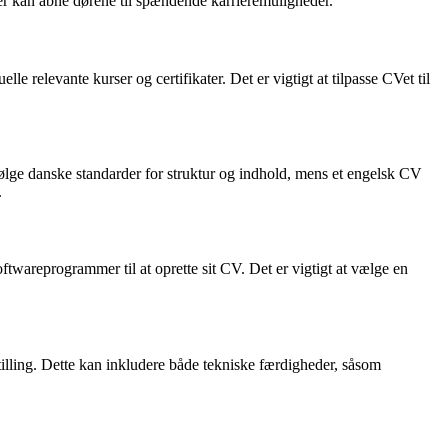
der kan åbne dørene til spændende karrieremuligheder.
relevante kurser og certifikater. Det er vigtigt at tilpasse CVet til
lge danske standarder for struktur og indhold, mens et engelsk CV
.
ftwareprogrammer til at oprette sit CV. Det er vigtigt at vælge en
lling. Dette kan inkludere både tekniske færdigheder, såsom