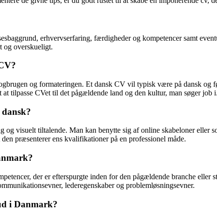
entere de givne tips, er du godt rustet til at skabe en imponerende cv, 
baggrund, erhvervserfaring, færdigheder og kompetencer samt eventuelle 
t og overskueligt.
 CV?
ogbrugen og formateringen. Et dansk CV vil typisk være på dansk og fø
gt at tilpasse CVet til det pågældende land og den kultur, man søger job i
å dansk?
og visuelt tiltalende. Man kan benytte sig af online skabeloner eller so
t den præsenterer ens kvalifikationer på en professionel måde.
Danmark?
tencer, der er efterspurgte inden for den pågældende branche eller sti
kommunikationsevner, lederegenskaber og problemløsningsevner.
g ud i Danmark?