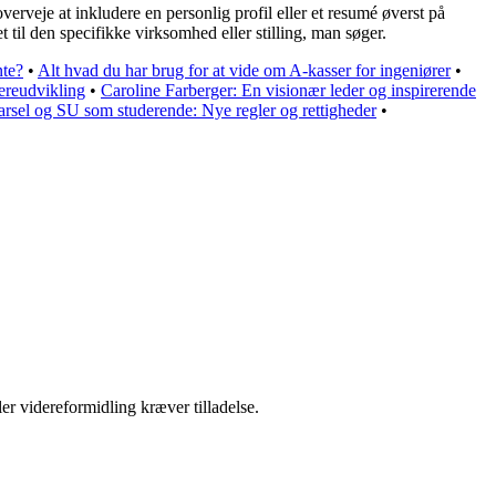
erveje at inkludere en personlig profil eller et resumé øverst på
et til den specifikke virksomhed eller stilling, man søger.
nte?
•
Alt hvad du har brug for at vide om A-kasser for ingeniører
•
iereudvikling
•
Caroline Farberger: En visionær leder og inspirerende
arsel og SU som studerende: Nye regler og rettigheder
•
er videreformidling kræver tilladelse.