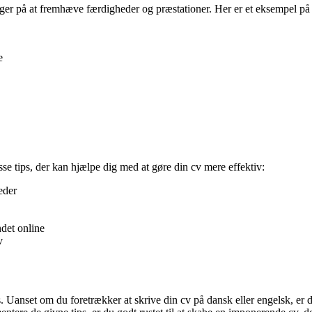
igger på at fremhæve færdigheder og præstationer. Her er et eksempel på
e
sse tips, der kan hjælpe dig med at gøre din cv mere effektiv:
eder
ndet online
v
Uanset om du foretrækker at skrive din cv på dansk eller engelsk, er de