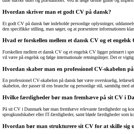
dine stærke sider og præstationer. Ved at følge denne guide og implem
Hvordan skriver man et godt CV på dansk?
Et godt CV på dansk bør indeholde personlige oplysninger, uddannelses
den specifikke stilling, man søger, og at præsentere informationen klar
Hvad er forskellen mellem et dansk CV og et engelsk
Forskellen mellem et dansk CV og et engelsk CV ligger primært i spr
vil være på engelsk og følge internationale retningslinjer. Det er vigti
Hvordan skaber man en professionel CV-skabelon p
En professionel CV-skabelon på dansk bør være overskuelig, letlæselig 
skabelon, der passer til ens branche og personlige stil, samtidig med a
Hvilke færdigheder bør man fremhæve på sit CV i 
På sit CV i Danmark bør man fremhæve relevante færdigheder og kompe
sprogkundskaber eller IT-færdigheder, samt bløde færdigheder som 
Hvordan bør man strukturere sit CV for at skille si