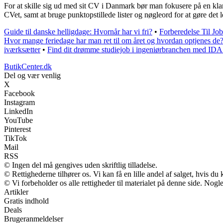
For at skille sig ud med sit CV i Danmark bør man fokusere på en klar 
CVet, samt at bruge punktopstillede lister og nøgleord for at gøre det le
Guide til danske helligdage: Hvornår har vi fri?
•
Forberedelse Til J
Hvor mange feriedage har man ret til om året og hvordan optjenes de
iværksætter
•
Find dit drømme studiejob i ingeniørbranchen med ID
ButikCenter.dk
Del og vær venlig
X
Facebook
Instagram
LinkedIn
YouTube
Pinterest
TikTok
Mail
RSS
© Ingen del må gengives uden skriftlig tilladelse.
© Rettighederne tilhører os. Vi kan få en lille andel af salget, hvis d
© Vi forbeholder os alle rettigheder til materialet på denne side. Nog
Artikler
Gratis indhold
Deals
Brugeranmeldelser