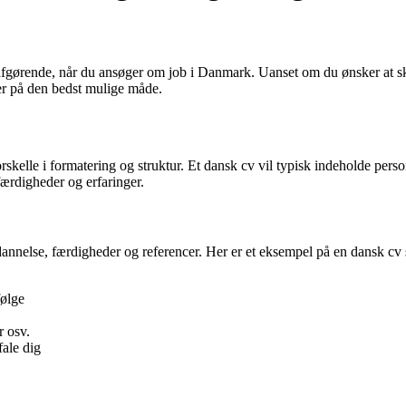
 afgørende, når du ansøger om job i Danmark. Uanset om du ønsker at skri
er på den bedst mulige måde.
rskelle i formatering og struktur. Et dansk cv vil typisk indeholde pers
ærdigheder og erfaringer.
dannelse, færdigheder og referencer. Her er et eksempel på en dansk cv
følge
 osv.
fale dig