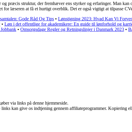
og præcis struktur, der fremhæver ens styrker og erfaringer. Man kan ov
t for læseren at få et hurtigt overblik. Det er også vigtigt at tilpasse CV
obsamtalen: Gode Råd Og Tips
•
Lønstigning 2023: Hvad Kan Vi Forve
?
•
Løn i det offentlige for akademikere: En guide til lønforhold og karr
A Jobbank
•
Omsorgsdage Regler og Retningslinjer i Danmark 2023
•
B
u køber via links på denne hjemmeside.
le links kan give os indtjening gennem affiliateprogrammer. Kopiering ell