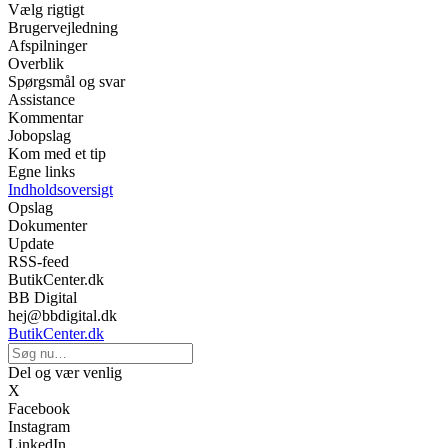
Vælg rigtigt
Brugervejledning
Afspilninger
Overblik
Spørgsmål og svar
Assistance
Kommentar
Jobopslag
Kom med et tip
Egne links
Indholdsoversigt
Opslag
Dokumenter
Update
RSS-feed
ButikCenter.dk
BB Digital
hej@bbdigital.dk
ButikCenter.dk
Del og vær venlig
X
Facebook
Instagram
LinkedIn