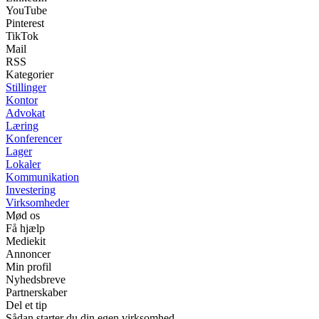
YouTube
Pinterest
TikTok
Mail
RSS
Kategorier
Stillinger
Kontor
Advokat
Læring
Konferencer
Lager
Lokaler
Kommunikation
Investering
Virksomheder
Mød os
Få hjælp
Mediekit
Annoncer
Min profil
Nyhedsbreve
Partnerskaber
Del et tip
Sådan starter du din egen virksomhed