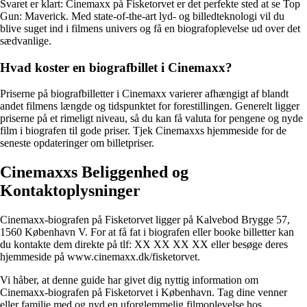
Svaret er klart: Cinemaxx på Fisketorvet er det perfekte sted at se Top
Gun: Maverick. Med state-of-the-art lyd- og billedteknologi vil du
blive suget ind i filmens univers og få en biografoplevelse ud over det
sædvanlige.
Hvad koster en biografbillet i Cinemaxx?
Priserne på biografbilletter i Cinemaxx varierer afhængigt af blandt
andet filmens længde og tidspunktet for forestillingen. Generelt ligger
priserne på et rimeligt niveau, så du kan få valuta for pengene og nyde
film i biografen til gode priser. Tjek Cinemaxxs hjemmeside for de
seneste opdateringer om billetpriser.
Cinemaxxs Beliggenhed og
Kontaktoplysninger
Cinemaxx-biografen på Fisketorvet ligger på Kalvebod Brygge 57,
1560 København V. For at få fat i biografen eller booke billetter kan
du kontakte dem direkte på tlf: XX XX XX XX eller besøge deres
hjemmeside på www.cinemaxx.dk/fisketorvet.
Vi håber, at denne guide har givet dig nyttig information om
Cinemaxx-biografen på Fisketorvet i København. Tag dine venner
eller familie med og nyd en uforglemmelig filmoplevelse hos