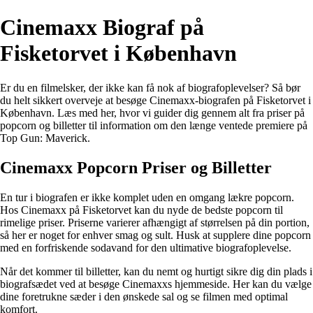
Cinemaxx Biograf på
Fisketorvet i København
Er du en filmelsker, der ikke kan få nok af biografoplevelser? Så bør
du helt sikkert overveje at besøge Cinemaxx-biografen på Fisketorvet i
København. Læs med her, hvor vi guider dig gennem alt fra priser på
popcorn og billetter til information om den længe ventede premiere på
Top Gun: Maverick.
Cinemaxx Popcorn Priser og Billetter
En tur i biografen er ikke komplet uden en omgang lækre popcorn.
Hos Cinemaxx på Fisketorvet kan du nyde de bedste popcorn til
rimelige priser. Priserne varierer afhængigt af størrelsen på din portion,
så her er noget for enhver smag og sult. Husk at supplere dine popcorn
med en forfriskende sodavand for den ultimative biografoplevelse.
Når det kommer til billetter, kan du nemt og hurtigt sikre dig din plads i
biografsædet ved at besøge Cinemaxxs hjemmeside. Her kan du vælge
dine foretrukne sæder i den ønskede sal og se filmen med optimal
komfort.