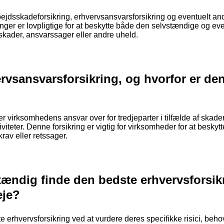
ejdsskadeforsikring, erhvervsansvarsforsikring og eventuelt and
kringer er lovpligtige for at beskytte både den selvstændige og 
skader, ansvarssager eller andre uheld.
vsansvarsforsikring, og hvorfor er den 
virksomhedens ansvar over for tredjeparter i tilfælde af skader, 
viteter. Denne forsikring er vigtig for virksomheder for at bes
skrav eller retssager.
ændig finde den bedste erhvervsforsikr
eje?
e erhvervsforsikring ved at vurdere deres specifikke risici, b