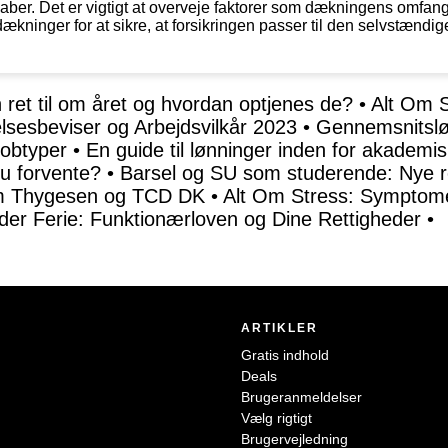
lskaber. Det er vigtigt at overveje faktorer som dækningens omfa
kninger for at sikre, at forsikringen passer til den selvstændig
ret til om året og hvordan optjenes de?
•
Alt Om S
sesbeviser og Arbejdsvilkår 2023
•
Gennemsnitsl
Jobtyper
•
En guide til lønninger inden for akademi
du forvente?
•
Barsel og SU som studerende: Nye re
rm Thygesen og TCD DK
•
Alt Om Stress: Symptome
der Ferie: Funktionærloven og Dine Rettigheder
•
ARTIKLER
Gratis indhold
Deals
Brugeranmeldelser
Vælg rigtigt
Brugervejledning