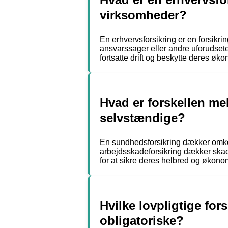
virksomheder?
En erhvervsforsikring er en forsikr
ansvarssager eller andre uforudsete
fortsatte drift og beskytte deres øk
Hvad er forskellen me
selvstændige?
En sundhedsforsikring dækker omk
arbejdsskadeforsikring dækker skade
for at sikre deres helbred og økono
Hvilke lovpligtige for
obligatoriske?