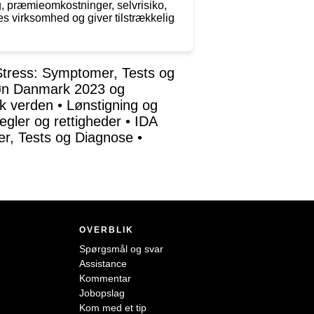
ng, præmieomkostninger, selvrisiko,
es virksomhed og giver tilstrækkelig
tress: Symptomer, Tests og
øn Danmark 2023 og
sk verden
•
Lønstigning og
gler og rettigheder
•
IDA
r, Tests og Diagnose
•
OVERBLIK
Spørgsmål og svar
Assistance
Kommentar
Jobopslag
Kom med et tip