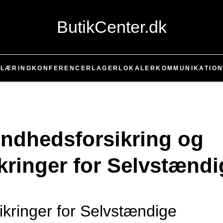
ButikCenter.dk
T
LÆRING
KONFERENCER
LAGER
LOKALER
KOMMUNIKATIO
undhedsforsikring og
kringer for Selvstændi
sikringer for Selvstændige