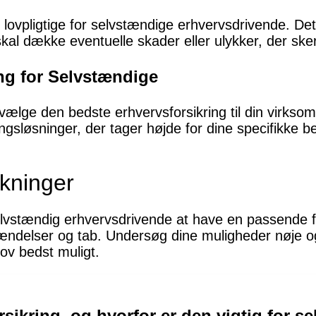
r lovpligtige for selvstændige erhvervsdrivende. Det
kal dække eventuelle skader eller ulykker, der sker
ng for Selvstændige
vælge den bedste erhvervsforsikring til din virkso
ngsløsninger, der tager højde for dine specifikke be
kninger
lvstændig erhvervsdrivende at have en passende f
ændelser og tab. Undersøg dine muligheder nøje og
v bedst muligt.
rsikring, og hvorfor er den vigtig for s