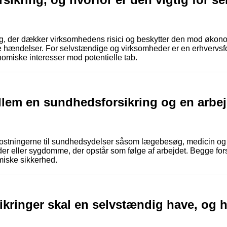
ing, der dækker virksomhedens risici og beskytter den mod økonom
 hændelser. For selvstændige og virksomheder er en erhvervsfor
onomiske interesser mod potentielle tab.
llem en sundhedsforsikring og en arbej
ostningerne til sundhedsydelser såsom lægebesøg, medicin og
r eller sygdomme, der opstår som følge af arbejdet. Begge forsi
miske sikkerhed.
sikringer skal en selvstændig have, og h