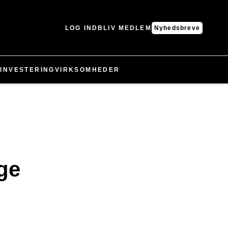
LOG IND
BLIV MEDLEM
Nyhedsbreve
N
INVESTERING
VIRKSOMHEDER
ge