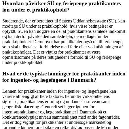
Hvordan påvirker SU og feriepenge praktikanters
løn under et praktikophold?
Studerende, der er berettiget til Statens Uddannelsesstøtte (SU), kan
modtage SU under et praktikophold, hvis visse betingelser er
opfyldt. SUen kan udgøre en del af praktikantens samlede indkomst
og kan derfor påvirke den samlede løn, de modtager under
praktikopholdet. Derudover har praktikanter også ret til feriepenge,
som skal udbetales i forbindelse med ferie eller ved afslutningen af
praktikopholdet. Det er vigtigt for praktikanter at være
opmærksomme på deres rettigheder i forhold til SU og feriepenge
under praktikopholdet.
Hvad er de typiske lønninger for praktikanter inden
for ingeniør- og lægefagene i Danmark?
Lønnen for praktikanter inden for ingeniør- og lægefagene kan
variere afhængigt af flere faktorer, herunder virksomhedens
størrelse, praktikantens erfaring og uddannelsesniveau samt
geografisk placering. Generelt set ligger lønnen for
ingeniørpraktikanter og lægepraktikanter i Danmark på et
konkurrencedygtigt niveau sammenlignet med andre fagområder.
Det er dog vigtigt for praktikanter at undersøge markedet og
forhandle lønnen for at sikre en retfærdig og passende løn under