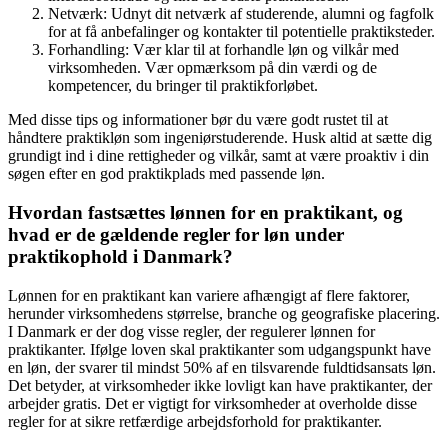
Netværk: Udnyt dit netværk af studerende, alumni og fagfolk
for at få anbefalinger og kontakter til potentielle praktiksteder.
Forhandling: Vær klar til at forhandle løn og vilkår med
virksomheden. Vær opmærksom på din værdi og de
kompetencer, du bringer til praktikforløbet.
Med disse tips og informationer bør du være godt rustet til at
håndtere praktikløn som ingeniørstuderende. Husk altid at sætte dig
grundigt ind i dine rettigheder og vilkår, samt at være proaktiv i din
søgen efter en god praktikplads med passende løn.
Hvordan fastsættes lønnen for en praktikant, og
hvad er de gældende regler for løn under
praktikophold i Danmark?
Lønnen for en praktikant kan variere afhængigt af flere faktorer,
herunder virksomhedens størrelse, branche og geografiske placering.
I Danmark er der dog visse regler, der regulerer lønnen for
praktikanter. Ifølge loven skal praktikanter som udgangspunkt have
en løn, der svarer til mindst 50% af en tilsvarende fuldtidsansats løn.
Det betyder, at virksomheder ikke lovligt kan have praktikanter, der
arbejder gratis. Det er vigtigt for virksomheder at overholde disse
regler for at sikre retfærdige arbejdsforhold for praktikanter.