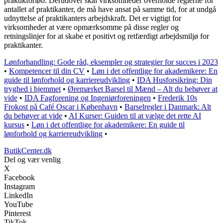
praktikforløb. Derudover skal virksomheder overholde reglerne for
antallet af praktikanter, de må have ansat på samme tid, for at undgå
udnyttelse af praktikanters arbejdskraft. Det er vigtigt for
virksomheder at være opmærksomme på disse regler og
retningslinjer for at skabe et positivt og retfærdigt arbejdsmiljø for
praktikanter.
Lønforhandling: Gode råd, eksempler og strategier for succes i 2023
•
Kompetencer til din CV
•
Løn i det offentlige for akademikere: En
guide til lønforhold og karriereudvikling
•
IDA Husforsikring: Din
tryghed i hjemmet
•
Øremærket Barsel til Mænd – Alt du behøver at
vide
•
IDA Fagforening og Ingeniørforeningen
•
Frederik 10s
Frokost på Café Oscar i København
•
Barselregler i Danmark: Alt
du behøver at vide
•
AI Kurser: Guiden til at vælge det rette AI
kursus
•
Løn i det offentlige for akademikere: En guide til
lønforhold og karriereudvikling
•
ButikCenter.dk
Del og vær venlig
X
Facebook
Instagram
LinkedIn
YouTube
Pinterest
TikTok