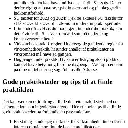
praktikperioden kan have indflydelse på din SU-sats. Det er
derfor vigtigt at have styr på din økonomi og planlægge din
indkomstforhold.
SU takster for 2023 og 2024: Tjek de aktuelle SU takster for
at få et overblik over din økonomi under din praktikperiode.
Løn under SU: Hvis du modtager løn under din praktik, kan
det påvirke din SU. Vær opmærksom på reglerne og
konsekvenserne heraf.
Virksomhedspraktik regler: Undersøg de gældende regler for
virksomhedspraktik, herunder antallet af praktikanter en
virksomhed må have ad gangen.
Dagpenge under praktik: Hvis du er ledig og skal i praktik,
kan det have betydning for dine dagpenge. Vær opmærksom
på dine rettigheder og søg råd hos din A-kasse.
Gode praktiksteder og tips til at finde
praktikløn
Det kan være en udfordring at finde det rette praktiksted med en
passende løn som ingeniørstuderende. Her er nogle tips til at finde
gode praktiksteder og forhandle en passende løn:
Forskning: Undersøg markedet for virksomheder inden for dit
interesseområde og find de bedste praktiksteder.